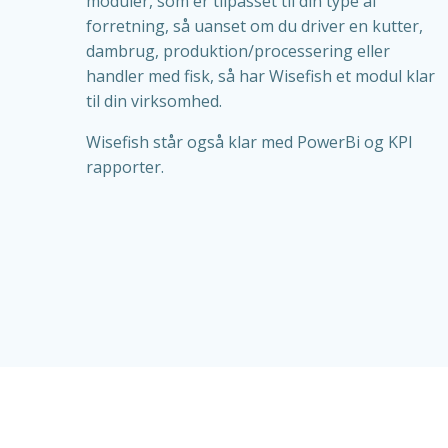
moduler, som er tilpasset til din type af
forretning, så uanset om du driver en kutter,
dambrug, produktion/processering eller
handler med fisk, så har Wisefish et modul klar
til din virksomhed.
Wisefish står også klar med PowerBi og KPI
rapporter.