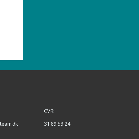
CVR:
steam.dk
31 89 53 24