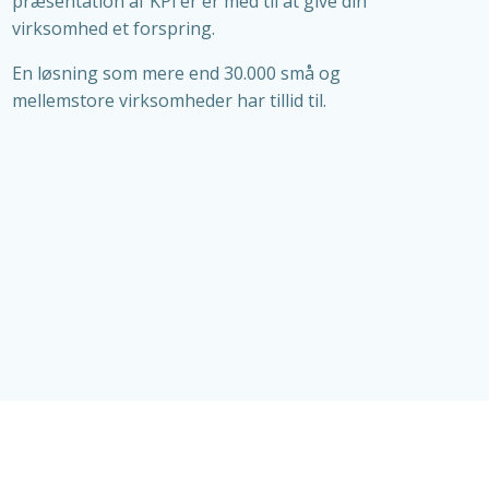
præsentation af KPI’er er med til at give din
virksomhed et forspring.
En løsning som mere end 30.000 små og
mellemstore virksomheder har tillid til.