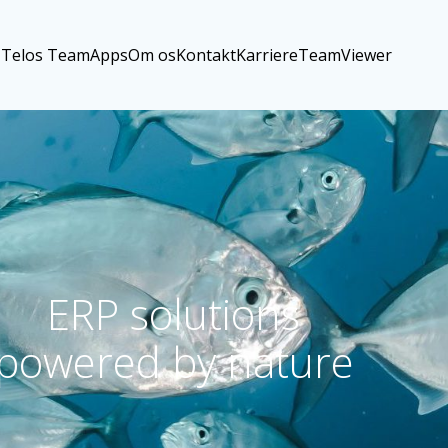
Telos Team
Apps
Om os
Kontakt
Karriere
TeamViewer
ERP solutions
powered by nature