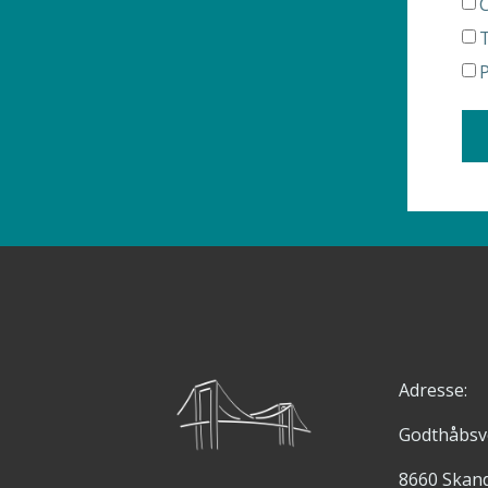
C
Adresse:
Godthåbsv
8660 Skan