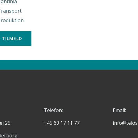
ontinia
Transport
Produktion
Telefon:
Email:
ej 25
+45 69 17 11 77
info@telo
derborg